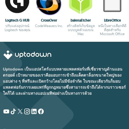
Logitech G HUB
CrossOver
balenaEtcher
LibreOffice
ปรับแต่งอุปกรณ์
CodeWeavers Inc.
สร้างดิสก์เก็บข้อมูล
หนึ่งในทางเลือกที่ดี
Logitech ของคุณ
แบบบูตตัวเองบน
ที่สุดสำหรับ
Mac
Microsoft Office
Uptodown เป็นแอปสโตร์แบบหลายแพลตฟอร์มที่เชี่ยวชาญด้านแอน
ดรอยด์ เป้าหมายของเราคือมอบการเข้าถึงแค็ตตาล็อกขนาดใหญ่ของ
แอปต่าง ๆ ที่ฟรีและเปิดกว้างโดยไม่มีข้อจำกัด ในขณะเดียวกันก็มอบ
แพลตฟอร์มการเผยแพร่ที่ถูกกฎหมายซึ่งสามารถเข้าถึงได้จากบราวเซอร์
ใดก็ได้ และผ่านทางแอปเนทีฟอย่างเป็นทางการด้วย