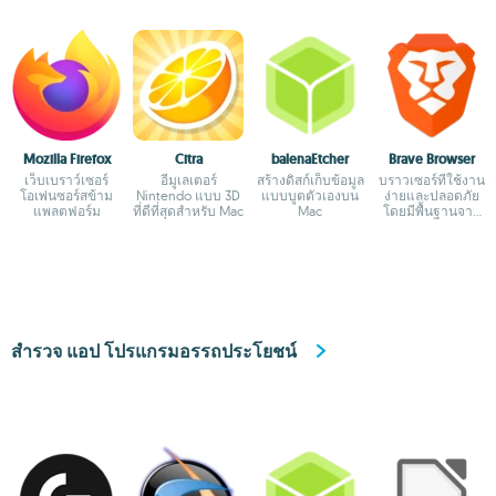
Mozilla Firefox
Citra
balenaEtcher
Brave Browser
เว็บเบราว์เซอร์
อีมูเลเตอร์
สร้างดิสก์เก็บข้อมูล
บราวเซอร์ที่ใช้งาน
โอเพ่นซอร์สข้าม
Nintendo แบบ 3D
แบบบูตตัวเองบน
ง่ายและปลอดภัย
แพลตฟอร์ม
ที่ดีที่สุดสำหรับ Mac
Mac
โดยมีพื้นฐานจาก
Chromium
สำรวจ แอป โปรแกรมอรรถประโยชน์