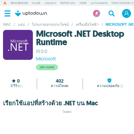
BRAVE BROWSER
CLAUDE
แชทบอท AI
PROTON MAIL
HERDR
แอปโอเพ่นซอร์ซ
TOPAZ GIGAPIXEL AI
MAC
/
แอป
/
โปรแกรมอรรถประโยชน์
/
เครื่องมือไฟฟ้า
/
MICROSOFT .N
Microsoft .NET Desktop
Runtime
10.0.0
Microsoft
OPEN SOURCE
0
402
0
รีวิว
ดาวน์โหลด
ความปลอดภัย
เรียกใช้แอปที่สร้างด้วย .NET บน Mac
โฆษณา